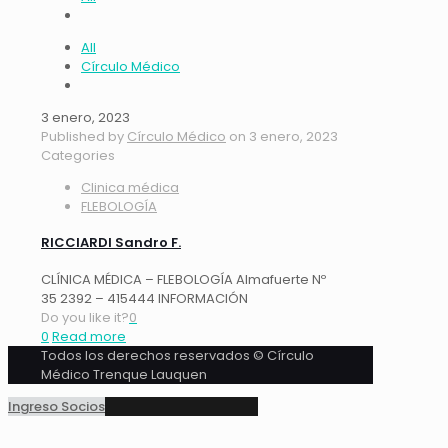
All
Círculo Médico
3 enero, 2023
Published by
Círculo Médico
on
3 enero, 2023
Categories
Clinica médica
FLEBOLOGÍA
RICCIARDI Sandro F.
CLÍNICA MÉDICA – FLEBOLOGÍA Almafuerte Nº
35 2392 – 415444 INFORMACIÓN
Do you like it?
0
0
Read more
Todos los derechos reservados © Círculo
Médico Trenque Lauquen
Ingreso Socios