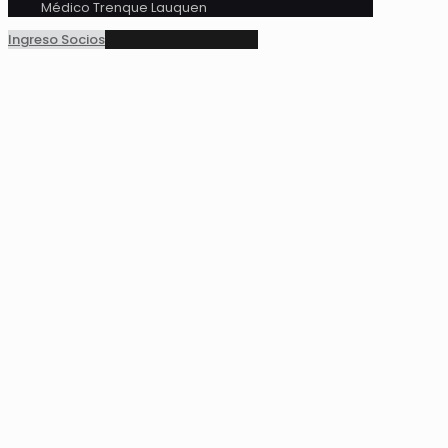
Médico Trenque Lauquen
Ingreso Socios