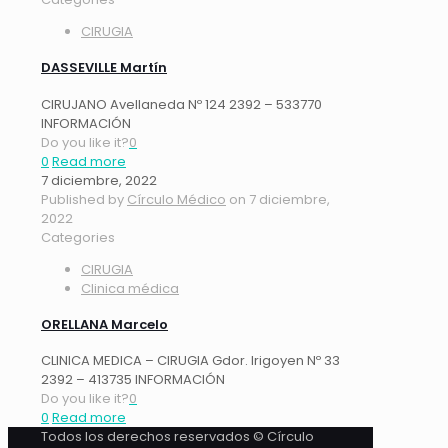
CIRUGIA
DASSEVILLE Martín
CIRUJANO Avellaneda Nº 124 2392 – 533770
INFORMACIÓN
Do you like it?
0
0
Read more
7 diciembre, 2022
Published by
Círculo Médico
on
7 diciembre,
2022
Categories
CIRUGIA
Clinica médica
ORELLANA Marcelo
CLINICA MEDICA – CIRUGIA Gdor. Irigoyen Nº 33
2392 – 413735 INFORMACIÓN
Do you like it?
0
0
Read more
Todos los derechos reservados © Círculo